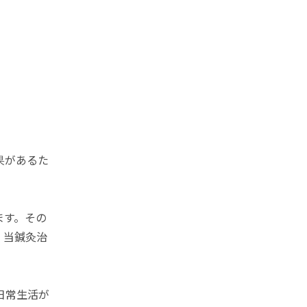
果があるた
ます。その
。当鍼灸治
日常生活が