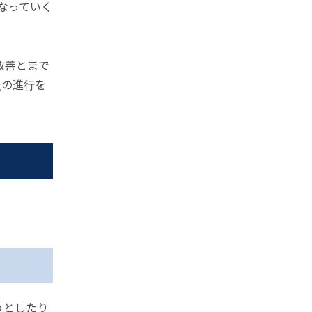
なっていく
改善とまで
状の進行を
うとしたり