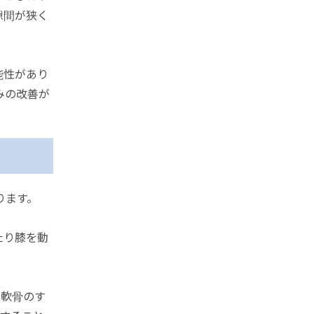
隙間が狭く
能性があり
みの改善が
ります。
たり膝を動
の軟骨のす