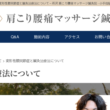
変形性膝関節症と鍼灸治療法について – 所沢 肩こり腰痛マッサージ鍼灸院 - 小手指
Q&A
施術内容
アクセス
お問い
て
>
変形性膝関節症と鍼灸治療法について
療法について