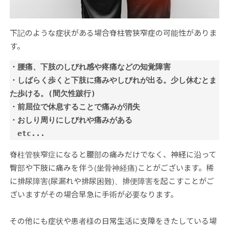
下記のような症状がある場合脊柱管狭窄症の可能性がありま
す。
・腰痛、下肢のしびれ感や疼痛などの知覚障害

・しばらく歩くと下肢に痛みやしびれが出る。少し休むとま
た歩ける。(間欠性跛行)

・前屈位で休息することで痛みが消失

・おしり周りにしびれや痛みがある

　etc...
脊柱管狭窄症になると腰部の痛みだけでなく、神経に沿って
臀部や下肢に痛みを伴う(坐骨神経痛)ことがございます。稀
に排尿障害(尿漏れや排尿困難)、排便障害を起こすことがご
ざいますがその場合早急に手術が必要なります。
その他にも症状や患者様の日常生活に支障をきたしている場