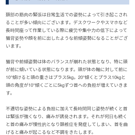
頚部の筋肉の緊張は日常生活での姿勢によって引き起こされ
ることが多い傾向にございます。デスクワークやスマホなど
長時間座って作業している際に疲労や集中力の低下によって
猫背姿勢や顔を前に出したような前傾姿勢になることがござ
います。
猫背や前傾姿勢は体のバランスが崩れた状態となり、特に頭
が前に傾いている状態になります。頭が体の軸に対して前に
10°傾けると頭の重さはプラス5kg。20°傾くとプラス10kgと
頭の角度が10°傾くごとに5kgずつ首への負担が増えていきま
す。
不適切な姿勢による負担に加えて長時間同じ姿勢が続くと首
は緊張が強くなり、痛みが誘発されます。それが何日も続く
と首の痛みが慢性的となり頚椎症を発症してしまい、首を曲
げると痛みが起こるなど不調をきたします。