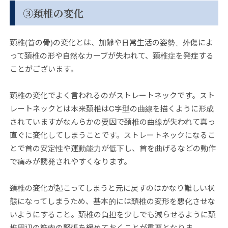
③頚椎の変化
頚椎(首の骨)の変化とは、加齢や日常生活の姿勢、外傷によ
って頚椎の形や自然なカーブが失われて、頚椎症を発症する
ことがございます。
頚椎の変化でよく言われるのがストレートネックです。スト
レートネックとは本来頚椎はC字型の曲線を描くように形成
されていますがなんらかの要因で頚椎の曲線が失われて真っ
直ぐに変化してしまうことです。ストレートネックになるこ
とで首の安定性や運動能力が低下し、首を曲げるなどの動作
で痛みが誘発されやすくなります。
頚椎の変化が起こってしまうと元に戻すのはかなり難しい状
態になってしまうため、基本的には頚椎の変形を悪化させな
いようにすること。頚椎の負担を少しでも減らせるように頚
椎周辺の筋肉の緊張を緩めておくことが重要となりま