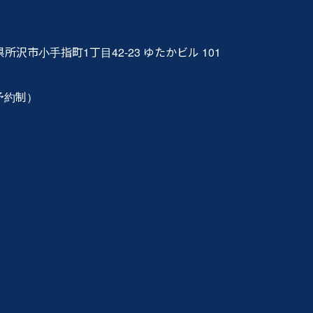
玉県所沢市小手指町1丁目42-23 ゆたかビル 101
（予約制）
ら