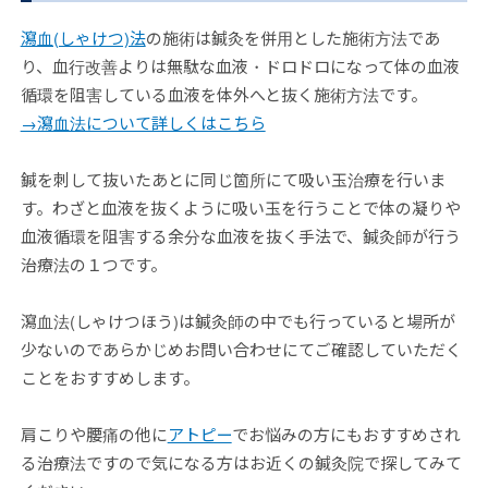
瀉血(しゃけつ)法
の施術は鍼灸を併用とした施術方法であ
り、血行改善よりは無駄な血液・ドロドロになって体の血液
循環を阻害している血液を体外へと抜く施術方法です。
→瀉血法について詳しくはこちら
鍼を刺して抜いたあとに同じ箇所にて吸い玉治療を行いま
す。わざと血液を抜くように吸い玉を行うことで体の凝りや
血液循環を阻害する余分な血液を抜く手法で、鍼灸師が行う
治療法の１つです。
瀉血法(しゃけつほう)は鍼灸師の中でも行っていると場所が
少ないのであらかじめお問い合わせにてご確認していただく
ことをおすすめします。
肩こりや腰痛の他に
アトピー
でお悩みの方にもおすすめされ
る治療法ですので気になる方はお近くの鍼灸院で探してみて