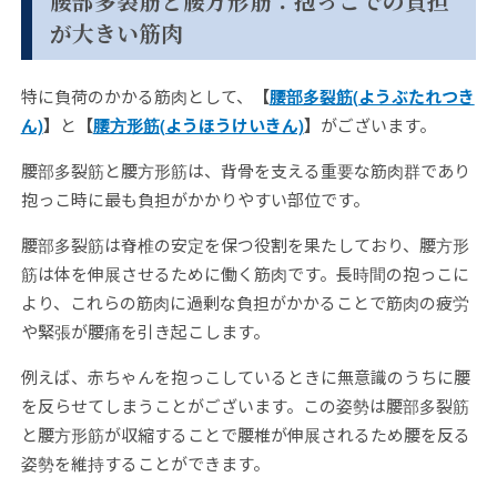
腰部多裂筋と腰方形筋：抱っこでの負担
が大きい筋肉
特に負荷のかかる筋肉として、
【
腰部多裂筋(ようぶたれつき
ん)
】
と
【
腰方形筋(ようほうけいきん)
】
がございます。
腰部多裂筋と腰方形筋は、背骨を支える重要な筋肉群であり
抱っこ時に最も負担がかかりやすい部位です。
腰部多裂筋は脊椎の安定を保つ役割を果たしており、腰方形
筋は体を伸展させるために働く筋肉です。長時間の抱っこに
より、これらの筋肉に過剰な負担がかかることで筋肉の疲労
や緊張が腰痛を引き起こします。
例えば、赤ちゃんを抱っこしているときに無意識のうちに腰
を反らせてしまうことがございます。この姿勢は腰部多裂筋
と腰方形筋が収縮することで腰椎が伸展されるため腰を反る
姿勢を維持することができます。