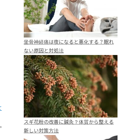
坐骨神経痛は夜になると悪化する？眠れ
ない原因と対処法
て
スギ花粉の改善に鍼灸？体質から整える
。
新しい対策方法