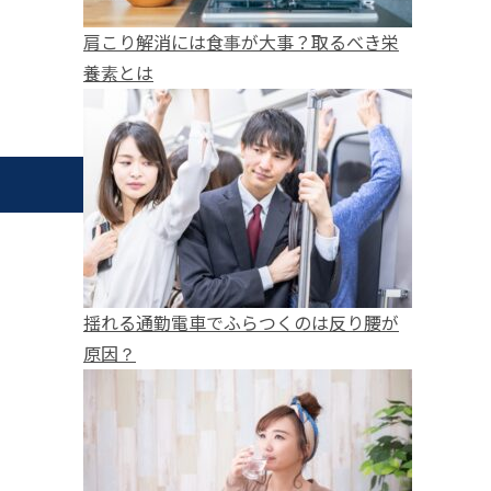
肩こり解消には食事が大事？取るべき栄
養素とは
揺れる通勤電車でふらつくのは反り腰が
原因？