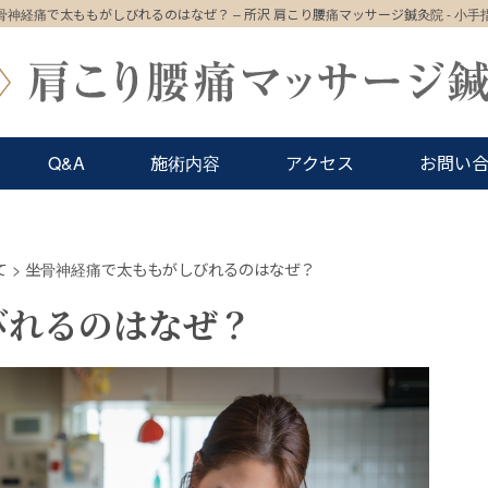
骨神経痛で太ももがしびれるのはなぜ？ – 所沢 肩こり腰痛マッサージ鍼灸院 - 小手
Q&A
施術内容
アクセス
お問い
て
>
坐骨神経痛で太ももがしびれるのはなぜ？
びれるのはなぜ？