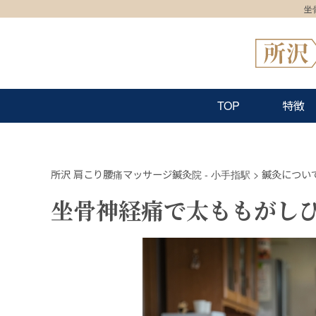
坐
TOP
特徴
所沢 肩こり腰痛マッサージ鍼灸院 - 小手指駅
>
鍼灸につい
坐骨神経痛で太ももがし